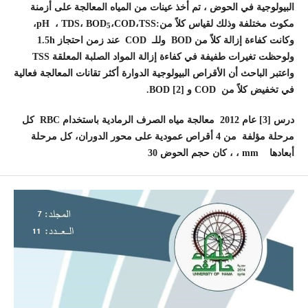
البيولوجية في الحوض ، تم أخذ عينات من المياه المعالجة على أزمنة
مكوث مختلفة وذلك لقياس كلاً من:pH ، TDS، BOD
،COD،TSS،
5
وكانت كفاءة إزالة كلاً من BOD وللـ COD عند زمن احتجاز 1.5h
ولوحظت تغيرات طفيفة في كفاءة إزالة المواد الصلبة المعلقة TSS
واعتبر الباحث أن الأقراص البيولوجية الدوارة أكثر تقانات المعالجة فعالية
في تخفيض كلاً من COD و [2] BOD.
درس [3] عام
2012
معالجة مياه الصرف الرمادية باستخدام RBC كل
مرحلة مؤلفة من 4 أقراص عمودية على محور الدوران، كل مرحلة
أبعادها mm ، ، كان حجم الحوض 30