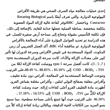
الملخص
إحدى عمليات معالجة مياه الصرف الصحي هي طريقة الأقراص
البيولوجية الدوارة، والتي تعرف أيضًا باسم Rotating Biological
Contactor وباختصار RBCتوفر كفاءة عالية لإزالة المواد العضوية
بتكلفة منخفضة. بساطة العملية تجعلها جذابة للغاية، بالإضافة إلى ذلك،
فإن تكلفة التأسيس مقبولة وتحتاج إلى مساحة أرض صغيرة للعمل، في
هذه الدراسة تم تحديد العوامل المؤثرة على أداء المعالجة بالأقراص
البيولوجية الدوارة. تم مناقشة أداء RBC، أكد العمل التجريبي أن زمن
المكوث، المواد المستخدمة في تلبيس الأقراص وسرعة الدوران لها تأثير
كبير على معدلات الإزالة والأداء، كانت سرعة الدوران المستخدمة rpm
(3 , 5 ,7 )، كانت أفضل سرعة 5 rpm ووصلت كفاءة الإزالة لكلا من
COD ، BOD
، TSS إلى %83.10 ، %88.83 ،% 88.49،على الترتيب.
5
وتنوعت الوسائط المستخدمة في المعالجة: أقراص دون مادة تغليف،
وأقراص مغلفة بصفائح البولي ايتلين ، وأقراص مغلفة بقماش الفرو،
أظهرت مادة التغليف الفرو أعلى كفاءات إزالة، حيث وصلت كفاءة
الإزالة لكلٍّ من COD ، BOD
،TSS إلى %54.53 ، %57.10 ،
5
%46.10 على الترتيب حيث أنها تتمتع بأعلى مساحة سطحية، مما سمح
بنمو المزيد من الكائنات الحية الدقيقة، وبالتالي زيادة كفاءة إزالة كلاً من