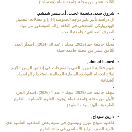
الثالث عشر من مجلة جامعة حماة (هندسات)
شروق سعد, د.نعيمة عجيب, أ.د.سمير شمشم,
ال دراسة تأثير تغير درجة الحموضة(pH) و معدلات التحميل
الهيدروليكي السطحي في كفاءة إزالة الفوسفور من مياه
الصرف الصناعي: جامعة البعث
,
مجلة جامعة حماة2025: مجلد 7 عدد 18 (2024): اصدار العدد
الثامن عشر من مجلة جامعة حماة
ahmad hamed,
تقييم فعالية الفبرين الغني بالصفيحات في إنقاص الزمن اللازم
لعلاج ازدحام القواطع السفلية المعالجة باستخدام الراصفات
الشفافة
,
مجلة جامعة حماة2025: مجلد 9 عدد 1 (2026): اصدار الجزء
الأول من مجلة جامعة حماة (بحوث العلوم الانسانية - العلوم
الطبيعية - الهندسية - الطبية)
دارين سوداح,
فاعلية نموذج ميرل وتينسون في تنمية بعض المفاهيم العلمية لدى
تلاميذ الصف الرابع الأساسي في مادة العلوم