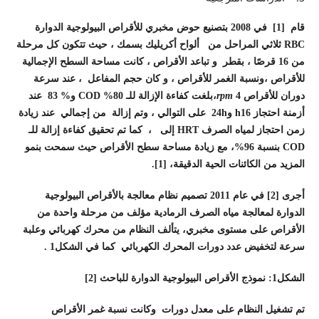
قام [1] في
2008
بتصنيع حوض مخبري للأقراص البيولوجية الدوارة
RBC ثلاثي المراحل من ألواح أكريليك بسمك ، حيث تتكون كل مرحلة
من 16 قرصًا ، بقطر و تباعد الأقراص ، كانت مساحة السطح الإجمالية
للأقراص ،ونسبة الغمر للأقراص ، و كان حجم المفاعل ، عند سرعة
دوران للأقراص 4
rpm
،بلغت كفاءة الإزالة للـ COD %80 و% 83 عند
أزمنة احتجاز h16 و24h على التوالي ، وتم إزالة من إجمالي عند زيادة
زمن احتجاز لمياه الصرف HRT إلى ، كما تم تحقيق كفاءة إزالة للـ
COD بنسبة 96%، مع زيادة مساحة سطح الأقراص حيث سمحت بنمو
المزيد من الكائنات الحية الدقيقة، [1].
أجرى [2] في عام
2011
تصميم نظام معالجة بالأقراص البيولوجية
الدوارة لمعالجة مياه الصرف الرمادية مؤلف من مرحلة واحدة من
الأقراص على مستوى مخبري، يتألف النظام من محرك كهربائي وعلبة
سرعة لتخفيض عدد دورات المحرك الكهربائي كما في الشكل1 .
الشكل1: نموذج الأقراص البيولوجية الدوارة للباحث [2]
تم تشغيل النظام على معدل دورات وكانت نسبة غمر الأقراص