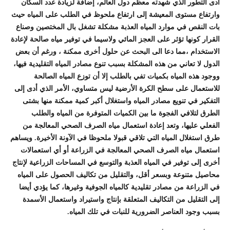
أدى التطور الذي شهدته معظم دول العالم، إضافة لزيادة عدد السكان
وارتفاع مستوى المعيشة إلى ارتفاع ملحوظ في الطلب على المياه حيث
بات النقص في موارد المياه العذبة مشكلة تشغل بال المختصين وصناع
القرار كونها تؤثر على العجز المائي ولاسيما في توفير مياه صالحة لإعادة
الاستخدام ،مما دعا الى البحث عن حلول أخرى ممكنة ، ورغم أن بعض
الدول لا تعاني من هذه المشكلة بسبب تنوع مصادر المياه التقليدية فيها،
ووجود هذه المياه بكميات تفي بالطلب إلا أن توزع المياه الصالحة
للاستعمال على سطح الكرة الأرضية ليس متساوي، الأمر الذي أدى إلى
التفكير في تنويع مصادر المياه واستغلال أكبر كمية ممكنة منها بشتى
الطرق لتلافي الفجوة ما بين الكميات المتوفرة من المياه والطلب
الفعلي عليها، وتعد إعادة استعمال مياه الصرف الصحي المعالجة من
طرق استغلال المياه التي تلاقي قبولا ملحوظا في الآونة الأخيرة. ويساهم
استعمال مياه الصرف الصحي المعالجة في الزراعة أو أي استعمالات
أخرى إلى توفير في المياه العذبة والتوسع في المساحات الزراعية لإنتاج
محاصيل متنوعة وبسعر أقل، والتقليل من تكاليف الحصول على المياه
في الزراعة من مصادر تقليدية كالمياه الجوفية وغيرها، كما يؤدي أيضا
إلى التقليل من التكاليف المتعلقة بإنتاج واستيراد واستعمال الأسمدة
بسبب وجود العناصر الضرورية للنبات في تلك المياه.