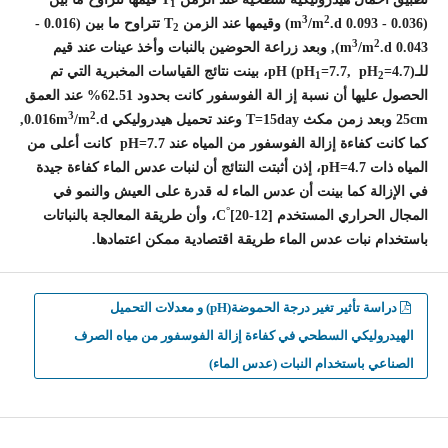
1
3
2
(0.036 - 0.093 m
.d) وقيمها عند الزمن T
/m
تتراوح ما بين (0.016 -
2
3
2
0.043 m
/m
.d), وبعد زراعة الحوضين بالنبات وأخذ عينات عند قيم
للـ(pH
=7.7, pH
=4.7) pH، بينت نتائج القياسات المخبرية التي تم
1
2
الحصول عليها أن نسبة إز الة الفوسفور كانت بحدود 62.51% عند العمق
3
2
25cm وبعد زمن مكث T=15day وعند تحميل هيدروليكي 0.016m
/m
.d,
كما كانت كفاءة إزالة الفوسفور من المياه عند pH=7.7 كانت أعلى من
المياه ذات 4.7=pH، إذن أثبتت النتائج أن لنبات عدس الماء كفاءة جيدة
في الإزالة كما بينت أن عدس الماء له قدرة على العيش والنمو في
°
المجال الحراري المستخدم [12-20]
C، وأن طريقة المعالجة بالنباتات
باستخدام نبات عدس الماء طريقة اقتصادية ممكن اعتمادها.
دراسة تأثير تغير درجة الحموضة(pH) و معدلات التحميل
الهيدروليكي السطحي في كفاءة إزالة الفوسفور من مياه الصرف
الصناعي باستخدام النبات (عدس الماء)