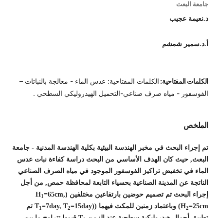
جامعة البعث
د.نعيمة عجيب
أ.د.سمير شمشم
الكلمات المفتاحية:
الكلمات المفتاحية: عدس الماء - معالجة بالنباتات –
الفوسفور - مياه صرف صناعي-التحميل الهيدروليكي السطحي .
الملخص
تم إجراء البحث في مخبر الهندسة البيئية بكلية الهندسة المدنية - جامعة
البعث, حيث كان الهدف الأساسي من البحث دراسة كفاءة نبات عدس
الماء في تخفيض تراكيز الفوسفور الموجود في مياه الصرف الصناعي
الناتجة عن المدينة الصناعية بحسياء التابعة لمحافظة حمص, من أجل
إجراء البحث تم تصميم حوضين بارتفاعين مختلفين (H
=65cm,
1
=25cm) وباعتماد زمنين للمكث فيهما ((T
H
=7day, T
=15day تم
1
2
2
تطبيق أحمال هيدروليكية سطحية عند الزمن T
قيمها تتراوح ما بين