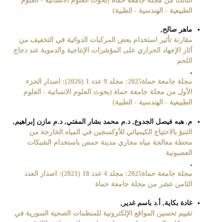
الثالث من مجلة جامعة حماة (بحوث العلوم الانسانية - العلوم
الطبيعية - الهندسية - الطبية)
ماهر صالح,
مقارنة تأثير استخدام بعض المركبات الدوائية في التخفيف من
آثار الإجهاد الحراري على المؤشرات الإنتاجية والدموية عند دجاج
اللحم
,
مجلة جامعة حماة2025: مجلد 9 عدد 1 (2026): اصدار الجزء
الأول من مجلة جامعة حماة (بحوث العلوم الانسانية - العلوم
الطبيعية - الهندسية - الطبية)
م. هبه فيصل الجدوع, د.م محمد بشار المفتي, د.م مازن إبراهيم,
التنبؤ بالاحتياج الكيميائي للأوكسجين في المياه الخارجة من
محطة معالجة مياه مجاري مدينة حمص باستخدام الشبكات
العصبونية
,
مجلة جامعة حماة2025: مجلد 4 عدد 18 (2021): اصدار العدد
الثامن عشر من مجلة جامعة حماة
غادة بكاية, أ.د باسم غدير,
تقييم تحسين المواقع الإلكترونية للمنظمات الصحية السورية في