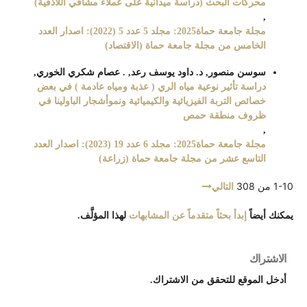
محركات البحث (دراسة ميدانية على عملاء مشافي اللاذقية)
,
مجلة جامعة حماة2025: مجلد 5 عدد 5 (2022): اصدار العدد
الخامس من مجلة جامعة حماة (الاقتصاد)
سوسن منصور, د. داود يوسف رعد, . عصام شكري الخوري,
دراسة تأثير نوعية مياه الري ( عذبة ومياه عادمة ) في بعض
خصائص التربة الفيزيائية والكيميائية ونموأشجار الباولينا في
ظروف منطقة حمص
,
مجلة جامعة حماة2025: مجلد 6 عدد 19 (2023): اصدار العدد
التاسع عشر من مجلة جامعة حماة (زراعة)
1-10 من 308
التالي
يمكنك أيضاً
إبدأ بحثاً متقدماً عن المشابهات
لهذا المؤلَّف.
الاشتراك
أدخل الموقع للتحقق من الاشتراك.