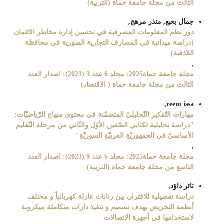
الثالث من مجلة جامعة حماة (التربية)
جمال بعبع, منذر مرهج,
دور نظم المعلومات المصرفية في تحسين إدارة مخاطر الائتمان
(دراسة ميدانية في المصارف التجارية السورية في محافظة
اللاذقية)
,
مجلة جامعة حماة2025: مجلد 6 عدد 3 (2023): اصدار العدد
الثالث من مجلة جامعة حماة ( الاقتصاد)
reem issa,
مهارات التّفكير التّحليليّ المتضمّنة في محتوى منهاج الرّياضيّات:
"دراسة تحليلية لكتابي الصّفين الأوّل والثّاني من مرحلة التّعليم
الأساسيّ في الجمهوريّةِ العربيّةِ السوريّةِ"
,
مجلة جامعة حماة2025: مجلد 6 عدد 9 (2023): اصدار العدد
التاسع من مجلة جامعة حماة (التربية)
ثائر داؤد,
دراسة تفصيلية للاقتران بين رنانات عازلة كهربائياً و مختلف
أنظمة التحريض بهدف تصميم و تنفيذ دارات متكاملة ميكروية
لاستخدامها في أجهزة الاتصالات