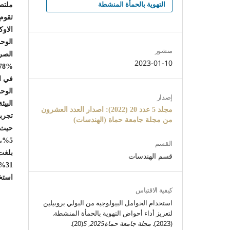
التهوية بالحمأة المنشطة
ملتص
تقوم 
الاو
الوحد
منشور
الصرف
2023-01-10
في ال
الوحد
إصدار
البي
مجلد 5 عدد 20 (2022): اصدار العدد العشرون
تجربت
من مجلة جامعة حماة (الهندسات)
حيث ب
القسم
بلغت 
قسم الهندسات
1%
استخد
كيفية الاقتباس
استخدام الحوامل البيولوجية من البولي بروبيلين
لتعزيز أداء أحواض التهوية بالحمأة المنشطة.
(2023).
مجلة جامعة حماة2025
,
5
(20).