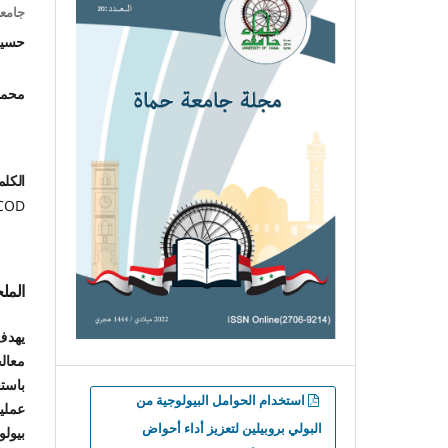
جامع
حسين
محمو
الكلم
COD.
الم
يهدف
معال
باستخ
التنزيلات
استخدام الحوامل البيولوجية من
عملي
البولي بروبيلين لتعزيز أداء أحواض
بيولو