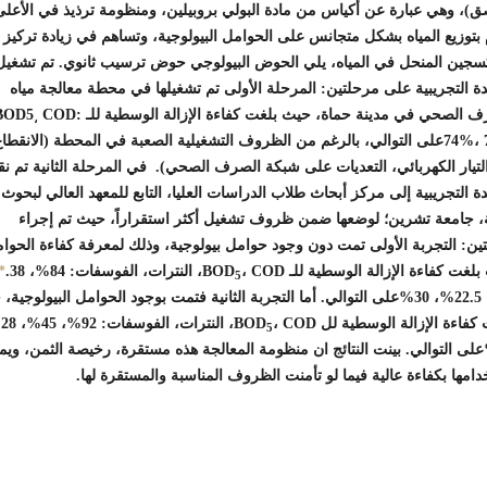
ق)، وهي عبارة عن أكياس من مادة البولي بروبيلين، ومنظومة ترذيذ في الأعلى
بتوزيع المياه بشكل متجانس على الحوامل البيولوجية، وتساهم في زيادة تركيز
كسجين المنحل في المياه، يلي الحوض البيولوجي حوض ترسيب ثانوي. تم تشغيل
ة التجريبية على مرحلتين: المرحلة الأولى تم تشغيلها في محطة معالجة مياه
 الصحي في مدينة حماة، حيث بلغت كفاءة الإزالة الوسطية للـ BOD5
COD:
،
74%، 78%على التوالي، بالرغم من الظروف التشغيلية الصعبة في المحطة (الانقطا
تيار الكهربائي، التعديات على شبكة الصرف الصحي). في المرحلة الثانية تم ن
ة التجريبية إلى مركز أبحاث طلاب الدراسات العليا، التابع للمعهد العالي لبحوث
ئة، جامعة تشرين؛ لوضعها ضمن ظروف تشغيل أكثر استقراراً، حيث تم إجراء
ين: التجربة الأولى تمت دون وجود حوامل بيولوجية، وذلك لمعرفة كفاءة الحوا
لغت كفاءة الإزالة الوسطية للـ BOD
، COD، النترات، الفوسفات: 84%، 38.
*
5
5%، 22.5%، 30%على التوالي. أما التجربة الثانية فتمت بوجود الحوامل البيولوجية
كفاءة الإزالة الوسطية لل BOD
، D
5
3على التوالي. بينت النتائج ان منظومة المعالجة هذه مستقرة، رخيصة الثمن، وي
امها بكفاءة عالية فيما لو تأمنت الظروف المناسبة والمستقرة لها.