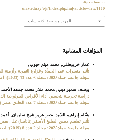
https://hama-
univ.edu.sy/ojs/index.php/huj/article/view/1100
المزيد من صيغ الاقتباسات
المؤلفات المشابهة
عمار خربوطلي, محمد هيثم حبوب,
تأثير متغيرات عمر الحمأة وغزارة التهوية وأزمنة ال
مجلة جامعة حماة2025: مجلد 6 عدد 13 (2023): اصدار العدد الثالث عشر من مجلة جامعة حماة (هندسات)
يوسف سمير ديب, محمد منذر محمد جمعه الأحمد,
دراسة تجريبية لتحسين أداء الأقراص البيولوجية ال
مجلة جامعة حماة2025: مجلد 7 عدد الحادي عشر (2024): اصدار المجلد السابع العدد الحادي عشر من مجلة جامعة حماة
بسَّام إبراهيم السَّيد, نصر عزيز شيخ سليمان, أحمد
تأثير تطعيم هجين البطيخ الأصفر (ناتاشا) على بعض 
مجلة جامعة حماة2025: مجلد 2 عدد 8 (2019): اصدار العدد الثامن من مجلة جامعة حماه
د.سامي شيخ ديب,
التحوّل الحضري للفراغات الخضر