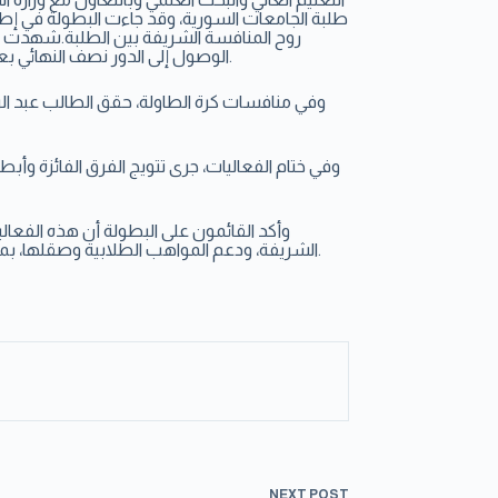
طلبة الجامعات السورية، وقد جاءت البطولة في إط
روح المنافسة الشريفة بين الطلبة.شهدت من
الوصول إلى الدور نصف النهائي بعد سلسلة من المباريات التي عكست تطور الأداء الفني والالتزام التكتيكي لدى اللاعبين.
وفي منافسات كرة الطاولة، حقق الطالب عبد الرزا
وفي ختام الفعاليات، جرى تتويج الفرق الفائزة وأبطا
وأكد القائمون على البطولة أن هذه الفعال
الشريفة، ودعم المواهب الطلابية وصقلها، بما يسهم في رفد الرياضة السورية بطاقات شابة قادرة على التميز في مختلف المحافل.
NEXT
POST