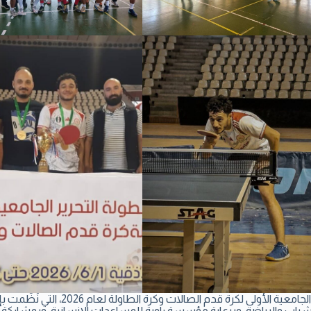
اختُتمت في جامعة اللاذقية فعاليات بطولة التحرير الجامعية الأولى لكرة قد
ة الشباب والرياضة، وبرعاية مؤسسة راوية للمساعدات الإنسانية، وبمشارك