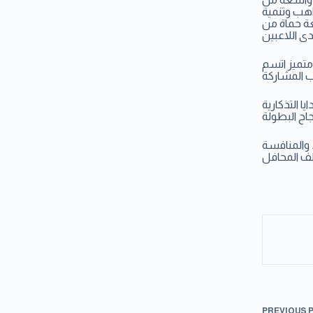
اهب وتنمية
عة حماة من
 متميز اتسم
ا التذكارية
 والمنافسة
PREVIOUS